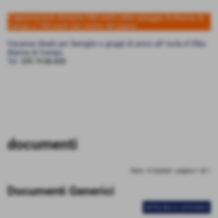
8 appartamenti distante 500 metri dalla spiaggia di Marina di
Campo e 700 metri dal centro del paese
Vacanza ideale per famiglie o gruppi di amici all' Isola d' Elba
Marina di Campo
Tel.
335 74.86.830
Invia
documenti
Num. 4 risultati - pagina 1 di 1
Documenti Generici
ENTRA NELLA CATEGORIA